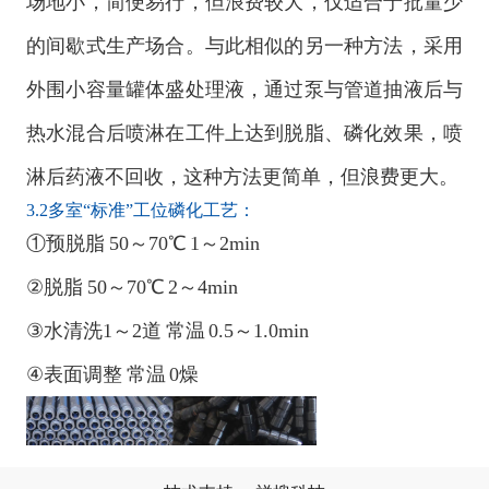
场地小，简便易行，但浪费较大，仅适合于批量少
的间歇式生产场合。与此相似的另一种方法，采用
外围小容量罐体盛处理液，通过泵与管道抽液后与
热水混合后喷淋在工件上达到脱脂、磷化效果，喷
淋后药液不回收，这种方法更简单，但浪费更大。
3.2多室“标准”工位磷化工艺：
①预脱脂 50～70℃ 1～2min
②脱脂 50～70℃ 2～4min
③水清洗1～2道 常温 0.5～1.0min
④表面调整 常温 0燥