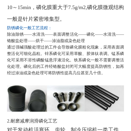
10～15min，磷化膜重大于7.5g/m2,磷化膜微观结构
一般是针片紧密堆集型。
防锈磷化一般工艺流程：
除油除锈——水清洗——表面调整活化——磷化——水清洗——
铬酸盐处理——烘干——涂油脂或染色处理
通过强碱强酸处理过的工件会导致磷化膜粗化现象，采用表面调
整活化可细化晶粒。锌系磷化可采用草酸、胶体钛表调。锰系磷
化可采用不溶性磷酸锰悬浮液活化。铁系磷化一般不需要调整活
化处理。磷化后的工件经铬酸盐封闭可大幅度提高防锈性，如再
经过涂油或染色处理可将防锈性提高几位甚至几十倍。
2.耐磨减摩润滑磷化工艺
对于发动机活塞环、齿轮、制冷压缩机一类工件，