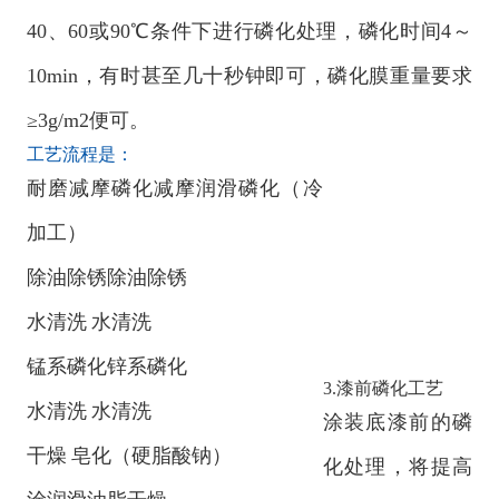
40、60或90℃条件下进行磷化处理，磷化时间4～
10min，有时甚至几十秒钟即可，磷化膜重量要求
≥3g/m2便可。
工艺流程是：
耐磨减摩磷化减摩润滑磷化（冷
加工）
除油除锈除油除锈
水清洗 水清洗
锰系磷化锌系磷化
3.漆前磷化工艺
水清洗 水清洗
涂装底漆前的磷
干燥 皂化（硬脂酸钠）
化处理，将提高